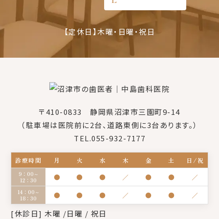
【定休日】木曜・日曜・祝日
〒410-0833 静岡県沼津市三園町9-14
（駐車場は医院前に2台、道路東側に3台あります。）
TEL.055-932-7177
診療時間
月
火
水
木
金
土
日/祝
9：00～
●
●
●
／
●
●
／
12：30
14：00～
●
●
●
／
●
●
／
18：30
[休診日] 木曜 /日曜 / 祝日