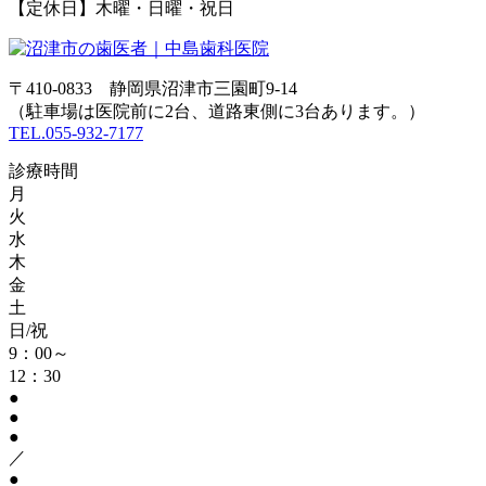
【定休日】木曜・日曜・祝日
〒410-0833 静岡県沼津市三園町9-14
（駐車場は医院前に2台、道路東側に3台あります。）
TEL.055-932-7177
診療時間
月
火
水
木
金
土
日/祝
9：00～
12：30
●
●
●
／
●