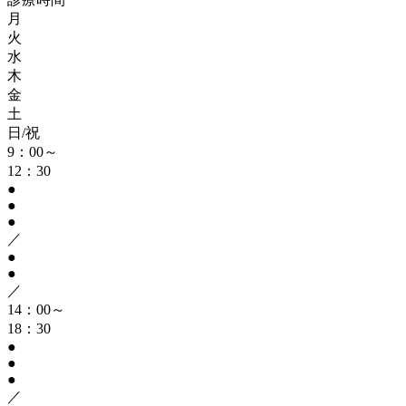
月
火
水
木
金
土
日/祝
9：00～
12：30
●
●
●
／
●
●
／
14：00～
18：30
●
●
●
／