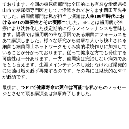
ております。今回の糖尿病部門は全国的にも有名な愛媛県松
山市で糖尿病専門医としてご活躍されております西田亙先生
でした。歯周病部門は私が担当し演題は
人生100年時代にお
けるSPTの重要性とその実際”
でした。SPTとは歯周病が治
療により沈静化した後定期的に行うメインテナンスを意味し
ます。講演では歯周病の主な原因である細菌にフォーカスを
あて講演しました。様々な研究から健康な人から検出される
細菌も細菌同士ネットワークをくみ病的環境作りに加担して
いることが分かっております。従って健康な方でも発症する
可能性は十分あります。一方、歯周病は完治しない病気であ
るとも言えます。生涯メインテナンスし続けなければ爆発的
に細菌は増え必ず再発するのです。その為には継続的なSPT
が必須です。
最後に、
“SPTで健康寿命の延伸は可能”
を私からのメッセー
ジとさせて頂き講演会は無事終了しました。