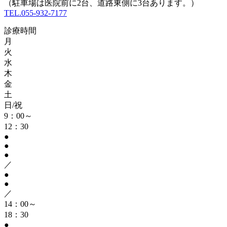
（駐車場は医院前に2台、道路東側に3台あります。）
TEL.055-932-7177
診療時間
月
火
水
木
金
土
日/祝
9：00～
12：30
●
●
●
／
●
●
／
14：00～
18：30
●