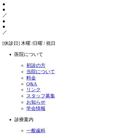
●
●
／
●
●
／
[休診日] 木曜 /日曜 / 祝日
医院について
初診の方
当院について
料金
Q&A
リンク
スタッフ募集
お知らせ
学会情報
診療案内
一般歯科