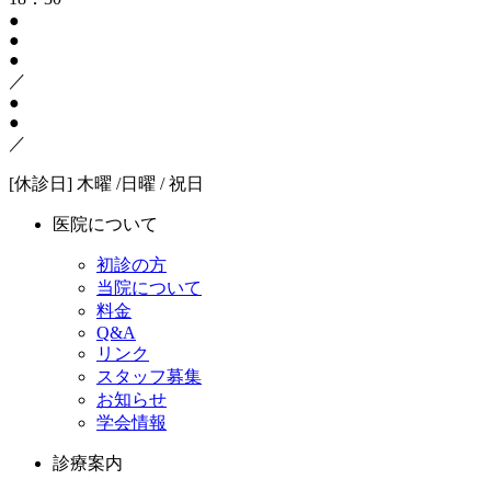
●
●
●
／
●
●
／
[休診日] 木曜 /日曜 / 祝日
医院について
初診の方
当院について
料金
Q&A
リンク
スタッフ募集
お知らせ
学会情報
診療案内