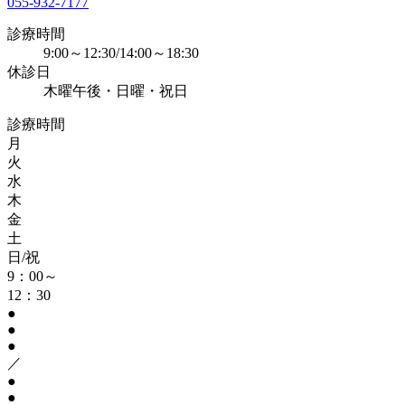
055-932-7177
診療時間
9:00～12:30/14:00～18:30
休診日
木曜午後・日曜・祝日
診療時間
月
火
水
木
金
土
日/祝
9：00～
12：30
●
●
●
／
●
●