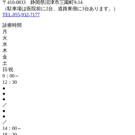
〒410-0833 静岡県沼津市三園町9-14
（駐車場は医院前に2台、道路東側に3台あります。）
TEL.055-932-7177
診療時間
月
火
水
木
金
土
日/祝
9：00～
12：30
●
●
●
／
●
●
／
14：00～
18：30